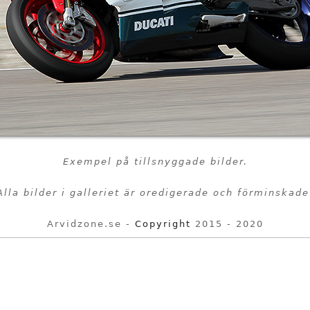
Exempel på tillsnyggade bilder.
Alla bilder i galleriet är oredigerade och förminskade
Arvidzone.se -
Copyright
2015 - 2020